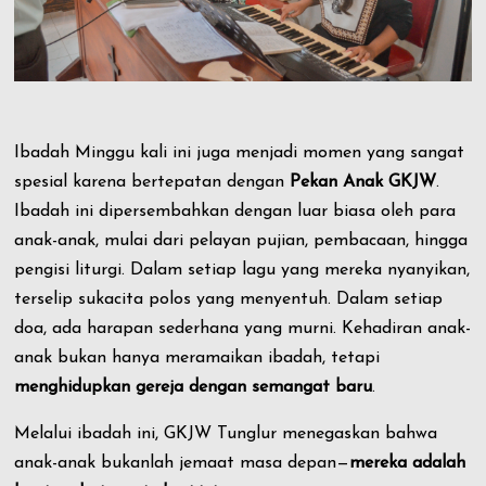
Ibadah Minggu kali ini juga menjadi momen yang sangat
spesial karena bertepatan dengan
Pekan Anak GKJW
.
Ibadah ini dipersembahkan dengan luar biasa oleh para
anak-anak, mulai dari pelayan pujian, pembacaan, hingga
pengisi liturgi. Dalam setiap lagu yang mereka nyanyikan,
terselip sukacita polos yang menyentuh. Dalam setiap
doa, ada harapan sederhana yang murni. Kehadiran anak-
anak bukan hanya meramaikan ibadah, tetapi
menghidupkan gereja dengan semangat baru
.
Melalui ibadah ini, GKJW Tunglur menegaskan bahwa
anak-anak bukanlah jemaat masa depan—
mereka adalah