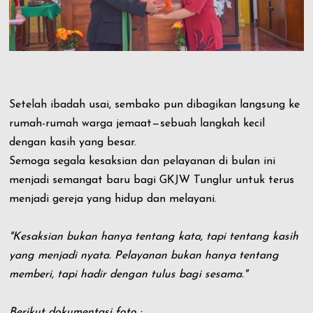
Setelah ibadah usai, sembako pun dibagikan langsung ke
rumah-rumah warga jemaat—sebuah langkah kecil
dengan kasih yang besar.
Semoga segala kesaksian dan pelayanan di bulan ini
menjadi semangat baru bagi GKJW Tunglur untuk terus
menjadi gereja yang hidup dan melayani.
"Kesaksian bukan hanya tentang kata, tapi tentang kasih
yang menjadi nyata. Pelayanan bukan hanya tentang
memberi, tapi hadir dengan tulus bagi sesama."
Berikut dokumentasi foto :