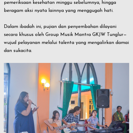
pemeriksaan kesehatan minggu sebelumnya, hingga
beragam aksi nyata lainnya yang menggugah hati.
Dalam ibadah ini, pujian dan penyembahan dilayani
secara khusus oleh Group Musik Mantra GKJW Tunglur—
wujud pelayanan melalui talenta yang mengalirkan damai
dan sukacita.