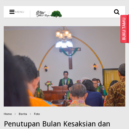
MENU
Home
Berita
Foto
Penutupan Bulan Kesaksian dan